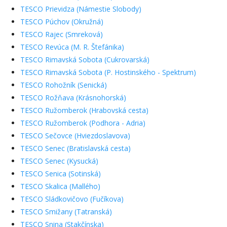
TESCO Prievidza (Námestie Slobody)
TESCO Púchov (Okružná)
TESCO Rajec (Smreková)
TESCO Revúca (M. R. Štefánika)
TESCO Rimavská Sobota (Cukrovarská)
TESCO Rimavská Sobota (P. Hostinského - Spektrum)
TESCO Rohožník (Senická)
TESCO Rožňava (Krásnohorská)
TESCO Ružomberok (Hrabovská cesta)
TESCO Ružomberok (Podhora - Adria)
TESCO Sečovce (Hviezdoslavova)
TESCO Senec (Bratislavská cesta)
TESCO Senec (Kysucká)
TESCO Senica (Sotinská)
TESCO Skalica (Mallého)
TESCO Sládkovičovo (Fučíkova)
TESCO Smižany (Tatranská)
TESCO Snina (Stakčínska)