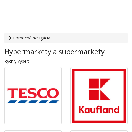
Pomocná navigácia
Otvaracie-hodiny.sk
›
Obchod
› Hypermarkety a
Hypermarkety a supermarkety
supermarkety
Rýchly výber: