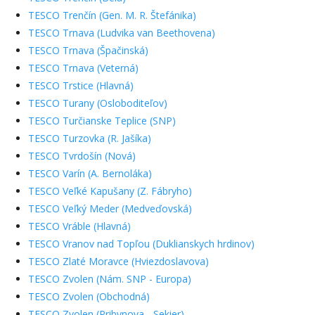
TESCO Trenčín (Gen. M. R. Štefánika)
TESCO Trnava (Ludvika van Beethovena)
TESCO Trnava (Špačinská)
TESCO Trnava (Veterná)
TESCO Trstice (Hlavná)
TESCO Turany (Osloboditeľov)
TESCO Turčianske Teplice (SNP)
TESCO Turzovka (R. Jašíka)
TESCO Tvrdošín (Nová)
TESCO Varín (A. Bernoláka)
TESCO Veľké Kapušany (Z. Fábryho)
TESCO Veľký Meder (Medveďovská)
TESCO Vráble (Hlavná)
TESCO Vranov nad Topľou (Duklianskych hrdinov)
TESCO Zlaté Moravce (Hviezdoslavova)
TESCO Zvolen (Nám. SNP - Europa)
TESCO Zvolen (Obchodná)
TESCO Zvolen (Pribynova - Sekier)