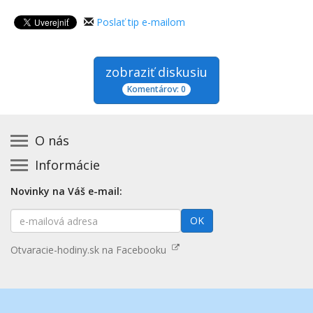
Poslať tip e-mailom
zobraziť diskusiu
Komentárov: 0
O nás
Informácie
Kontakt na prevádzkovateľa
Podmienky používania a právne informácie
Základná registrácia otváracích hodín zadarmo
Novinky na Váš e-mail:
Zásady používania cookies
Aktualizácia údajov o prevádzke
E-
Prehlásenie o prístupnosti
OK
Platené služby
mailová
Mapa stránok
adresa
Nenašli ste otváracie hodiny? Pošlite nám tip
Otvaracie-hodiny.sk na Facebooku
Aktualizácia otváracích hodín
Pošlite nám tip na kategóriu