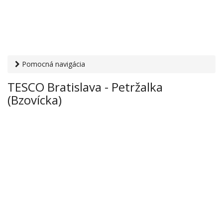
Pomocná navigácia
Otvaracie-hodiny.sk
›
Obchod
›
Hypermarkety a
TESCO Bratislava - Petržalka
supermarkety
› TESCO Bratislava - Petržalka (Bzovícka)
(Bzovícka)