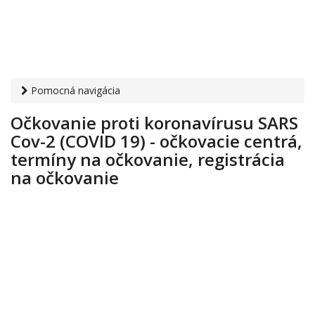
Pomocná navigácia
Otvaracie-hodiny.sk
›
Zdravie
› Očkovanie proti
Očkovanie proti koronavírusu SARS
koronavírusu SARS Cov-2 (COVID 19) - očkovacie centrá,
Cov-2 (COVID 19) - očkovacie centrá,
termíny na očkovanie, registrácia na očkovanie
termíny na očkovanie, registrácia
na očkovanie