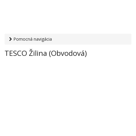
Pomocná navigácia
Otvaracie-hodiny.sk
›
Obchod
›
Hypermarkety a
TESCO Žilina (Obvodová)
supermarkety
› TESCO Žilina (Obvodová)