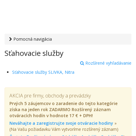
Pomocná navigácia
Otvaracie-hodiny.sk
›
Služby
› Sťahovacie služby
Sťahovacie služby
Rozšírené vyhľadávanie
Sťahovacie služby SLIVKA, Nitra
AKCIA pre firmy, obchody a prevádzky
Prvých 5 záujemcov o zaradenie do tejto kategórie
získa na jeden rok ZADARMO Rozšírený záznam
otváracích hodín v hodnote 17 € + DPH!
Neváhajte a zaregistrujte svoje otváracie hodiny
»
(Na Vašu požiadavku Vám vytvoríme rozšírený záznam)