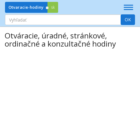
Prejsť
Otvaracie-hodiny
sk
Zobrazi
na
|
obsah
Vyhľadať
OK
Skryť
navigác
Otváracie, úradné, stránkové,
ordinačné a konzultačné hodiny