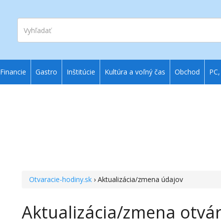
Vyhľadať
Financie
Gastro
Inštitúcie
Kultúra a voľný čas
Obchod
PC,
Otvaracie-hodiny.sk
› Aktualizácia/zmena údajov
Aktualizácia/zmena otvár