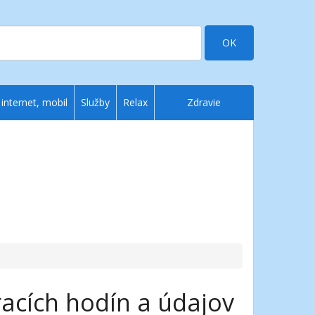
OK
 internet, mobil
Služby
Relax
Zdravie
acích hodín a údajov