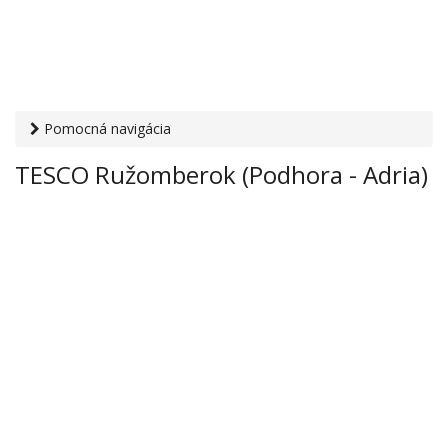
Pomocná navigácia
Otvaracie-hodiny.sk
›
Obchod
›
Hypermarkety a
TESCO Ružomberok (Podhora - Adria)
supermarkety
› TESCO Ružomberok (Podhora - Adria)