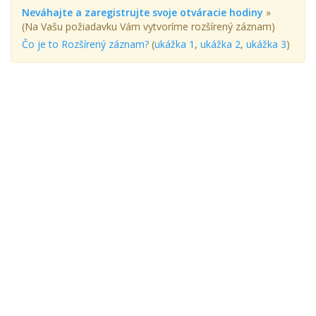
Neváhajte a zaregistrujte svoje otváracie hodiny
»
(Na Vašu požiadavku Vám vytvoríme rozšírený záznam)
Čo je to Rozšírený záznam?
(
ukážka 1
,
ukážka 2
,
ukážka 3
)