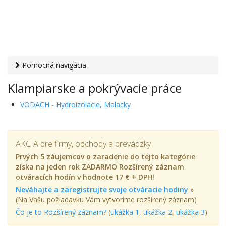
Pomocná navigácia
Otvaracie-hodiny.sk
›
Služby
›
Stavebné, montážne a
Klampiarske a pokrývacie práce
inštalatérske služby
› Klampiarske a pokrývacie práce
VODACH - Hydroizolácie, Malacky
AKCIA pre firmy, obchody a prevádzky
Prvých 5 záujemcov o zaradenie do tejto kategórie
získa na jeden rok ZADARMO Rozšírený záznam
otváracích hodín v hodnote 17 € + DPH!
Neváhajte a zaregistrujte svoje otváracie hodiny
»
(Na Vašu požiadavku Vám vytvoríme rozšírený záznam)
Čo je to Rozšírený záznam?
(
ukážka 1
,
ukážka 2
,
ukážka 3
)