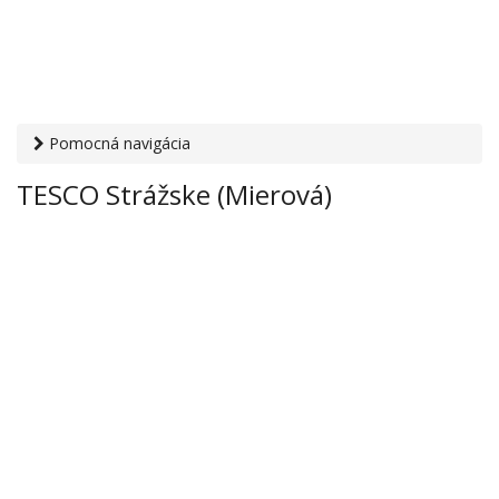
Pomocná navigácia
Otvaracie-hodiny.sk
›
Obchod
›
Hypermarkety a
TESCO Strážske (Mierová)
supermarkety
› TESCO Strážske (Mierová)