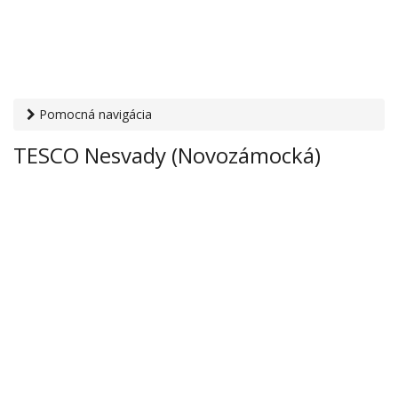
Pomocná navigácia
Otvaracie-hodiny.sk
›
Obchod
›
Hypermarkety a
TESCO Nesvady (Novozámocká)
supermarkety
› TESCO Nesvady (Novozámocká)