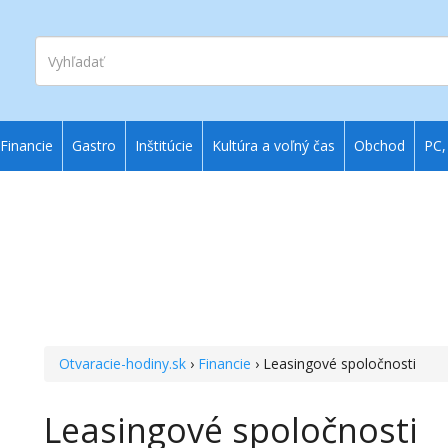
Vyhľadať
Financie
Gastro
Inštitúcie
Kultúra a voľný čas
Obchod
PC,
Otvaracie-hodiny.sk
›
Financie
› Leasingové spoločnosti
Leasingové spoločnosti