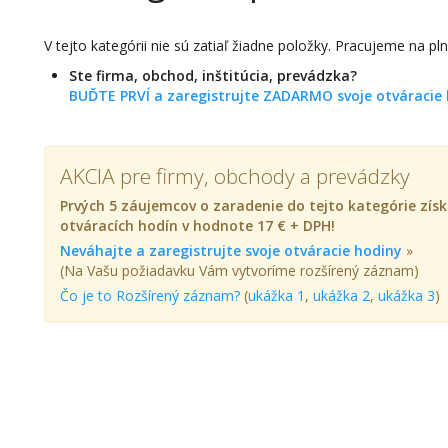
V tejto kategórii nie sú zatiaľ žiadne položky. Pracujeme na pl
Ste firma, obchod, inštitúcia, prevádzka?
BUĎTE PRVÍ a zaregistrujte ZADARMO svoje otváracie
AKCIA pre firmy, obchody a prevádzky
Prvých 5 záujemcov o zaradenie do tejto kategórie z
otváracích hodín v hodnote 17 € + DPH!
Neváhajte a zaregistrujte svoje otváracie hodiny
»
(Na Vašu požiadavku Vám vytvoríme rozšírený záznam)
Čo je to Rozšírený záznam?
(
ukážka 1
,
ukážka 2
,
ukážka 3
)