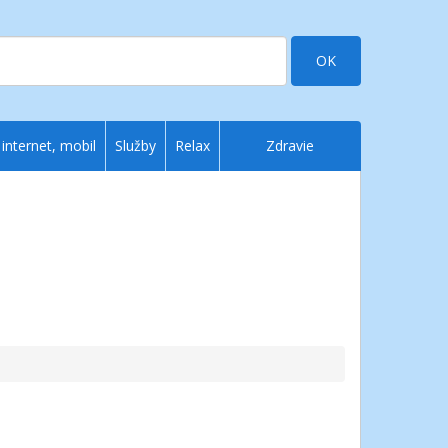
OK
 internet, mobil
Služby
Relax
Zdravie