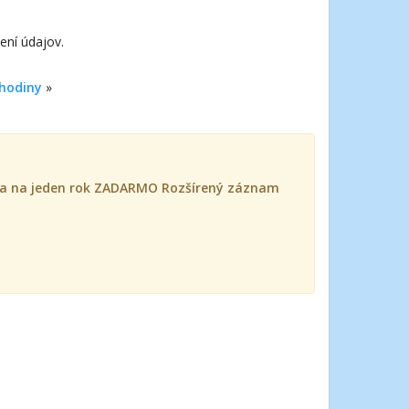
není údajov.
 hodiny
»
íska na jeden rok ZADARMO Rozšírený záznam