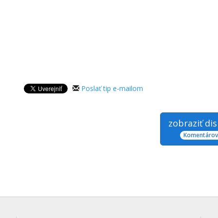
Poslať tip e-mailom
zobraziť di
Komentárov: