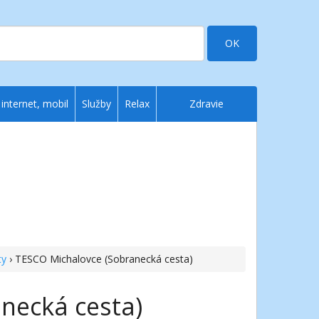
OK
 internet, mobil
Služby
Relax
Zdravie
ty
› TESCO Michalovce (Sobranecká cesta)
necká cesta)