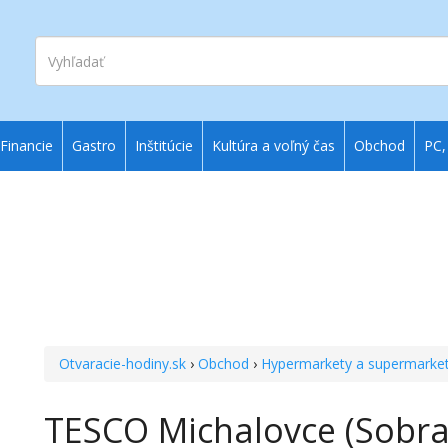
Vyhľadať
Financie
Gastro
Inštitúcie
Kultúra a voľný čas
Obchod
PC,
Otvaracie-hodiny.sk
›
Obchod
›
Hypermarkety a supermarke
TESCO Michalovce (Sobra