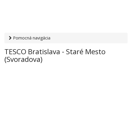
Pomocná navigácia
Otvaracie-hodiny.sk
›
Obchod
›
Hypermarkety a
TESCO Bratislava - Staré Mesto
supermarkety
› TESCO Bratislava - Staré Mesto
(Svoradova)
(Svoradova)