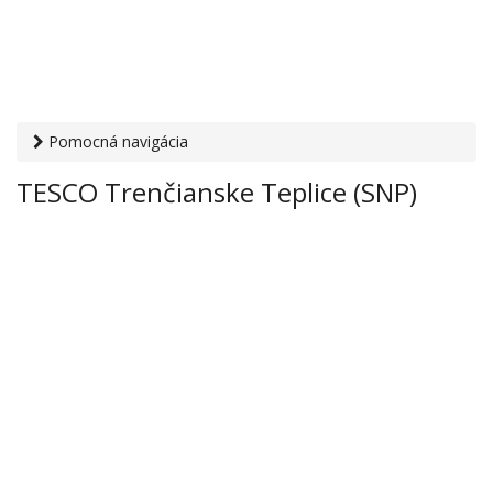
Pomocná navigácia
Otvaracie-hodiny.sk
›
Obchod
›
Hypermarkety a
TESCO Trenčianske Teplice (SNP)
supermarkety
› TESCO Trenčianske Teplice (SNP)