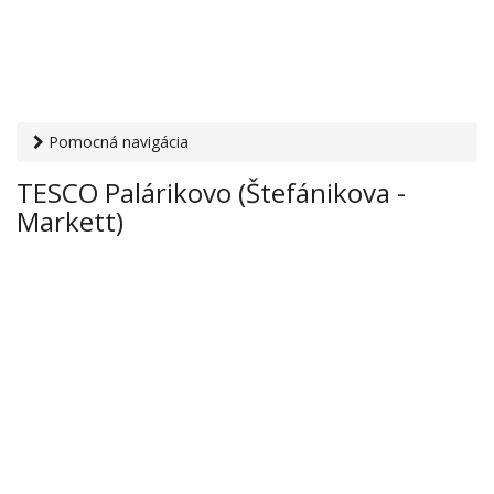
Pomocná navigácia
Otvaracie-hodiny.sk
›
Obchod
›
Hypermarkety a
TESCO Palárikovo (Štefánikova -
supermarkety
› TESCO Palárikovo (Štefánikova - Markett)
Markett)