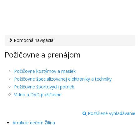
Pomocná navigácia
Otvaracie-hodiny.sk
›
Služby
› Požičovne a prenájom
Požičovne a prenájom
Požičovne kostýmov a masiek
Požičovne špecializovanej elektroniky a techniky
Požičovne športových potrieb
Video a DVD požičovne
Rozšírené vyhľadávanie
Atrakcie deťom Žilina