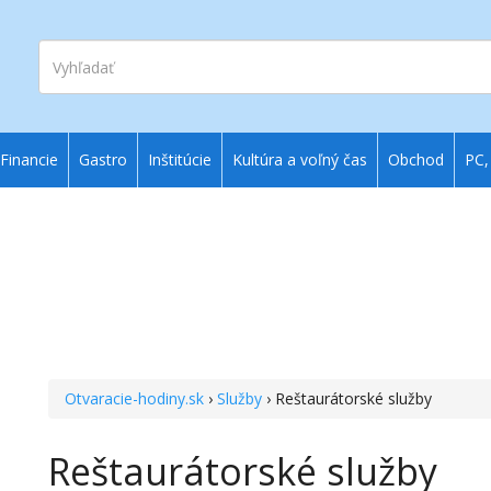
Vyhľadať
Financie
Gastro
Inštitúcie
Kultúra a voľný čas
Obchod
PC,
Otvaracie-hodiny.sk
›
Služby
› Reštaurátorské služby
Reštaurátorské služby