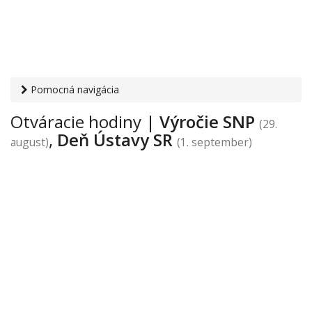
Pomocná navigácia
Otvaracie-hodiny.sk
› Výročie SNP, Deň Ústavy SR
Otváracie hodiny |
Výročie SNP
(29.
,
Deň Ústavy SR
august)
(1. september)