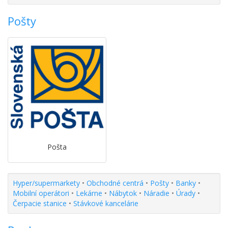
Pošty
Pošta
Hyper/supermarkety
•
Obchodné centrá
•
Pošty
•
Banky
•
Mobilní operátori
•
Lekárne
•
Nábytok
•
Náradie
•
Úrady
•
Čerpacie stanice
•
Stávkové kancelárie