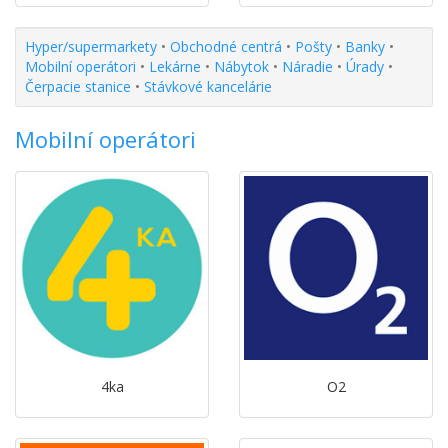
Hyper/supermarkety
•
Obchodné centrá
•
Pošty
•
Banky
•
Mobilní operátori
•
Lekárne
•
Nábytok
•
Náradie
•
Úrady
•
Čerpacie stanice
•
Stávkové kancelárie
Mobilní operátori
4ka
O2