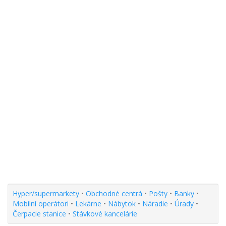
Hyper/supermarkety
•
Obchodné centrá
•
Pošty
•
Banky
•
Mobilní operátori
•
Lekárne
•
Nábytok
•
Náradie
•
Úrady
•
Čerpacie stanice
•
Stávkové kancelárie