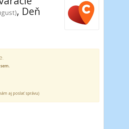
váracie
, Deň
ugust)
e.
 sem.
ám aj poslať správu)