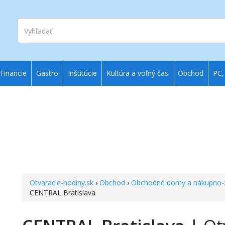
Vyhľadať
Financie
Gastro
Inštitúcie
Kultúra a voľný čas
Obchod
PC,
Otvaracie-hodiny.sk
›
Obchod
›
Obchodné domy a nákupno-
CENTRAL Bratislava