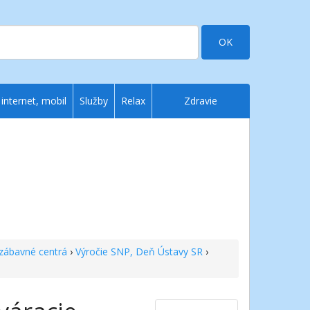
OK
 internet, mobil
Služby
Relax
Zdravie
zábavné centrá
›
Výročie SNP, Deň Ústavy SR
›