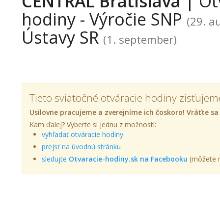
CENTRAL Bratislava
| Ot
hodiny - Výročie SNP
(29. a
Ústavy SR
(1. september)
Tieto sviatočné otváracie hodiny zisťujem
Usilovne pracujeme a zverejníme ich čoskoro! Vráťte sa
Kam ďalej? Vyberte si jednu z možností:
vyhľadať otváracie hodiny
prejsť na úvodnú stránku
sledujte
Otvaracie-hodiny.sk na Facebooku
(môžete n