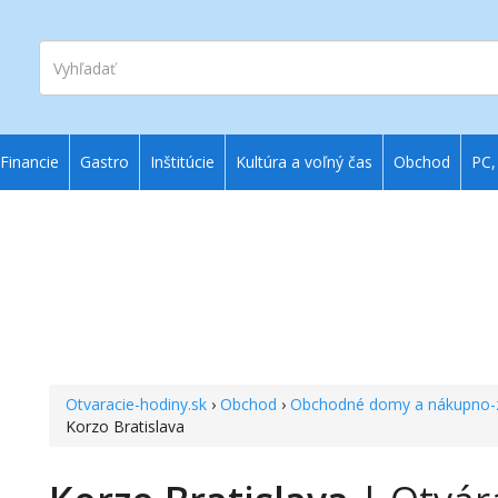
Vyhľadať
Financie
Gastro
Inštitúcie
Kultúra a voľný čas
Obchod
PC,
Otvaracie-hodiny.sk
›
Obchod
›
Obchodné domy a nákupno-
Korzo Bratislava