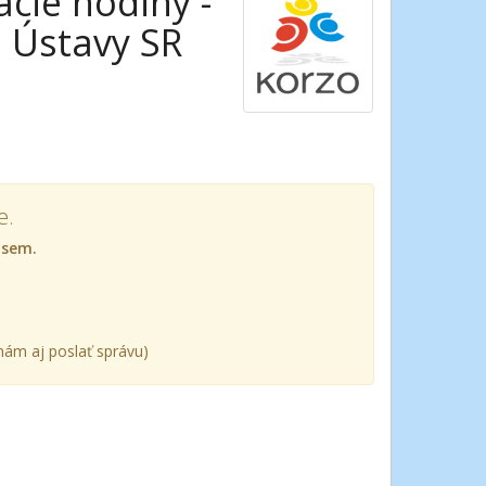
cie hodiny -
ň Ústavy SR
e.
 sem.
ám aj poslať správu)