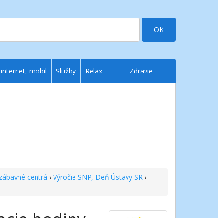
OK
 internet, mobil
Služby
Relax
Zdravie
zábavné centrá
›
Výročie SNP, Deň Ústavy SR
›