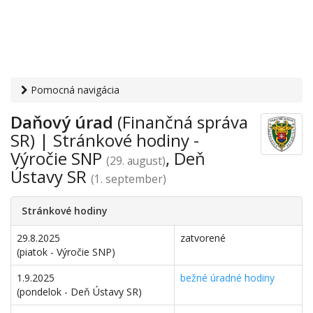
Pomocná navigácia
Otvaracie-hodiny.sk
›
Inštitúcie
›
Výročie SNP, Deň Ústavy
Daňový úrad
(Finančná správa
SR
› Daňový úrad
SR) | Stránkové hodiny -
Výročie SNP
, Deň
(29. august)
Ústavy SR
(1. september)
Stránkové hodiny
29.8.2025
zatvorené
​(piatok - Výročie SNP)
1.9.2025
bežné úradné hodiny
(pondelok - Deň Ústavy SR)