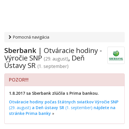
Pomocná navigácia
Otvaracie-hodiny.sk
›
Financie
›
Banky a sporiteľne
›
Výročie
Sberbank
| Otváracie hodiny -
SNP, Deň Ústavy SR
› Sberbank
Výročie SNP
, Deň
(29. august)
Ústavy SR
(1. september)
POZOR!!!
1.8.2017 sa Sberbank zlúčila s Prima bankou.
Otváracie hodiny počas štátnych sviatkov Výročie SNP
(29. august)
a Deň ústavy SR
(1. september)
nájdete na
stránke Prima banky
»