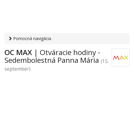
Pomocná navigácia
Otvaracie-hodiny.sk
›
Obchod
›
Obchodné domy a nákupno-
OC MAX
| Otváracie hodiny -
zábavné centrá
›
Sedembolestná Panna Mária
› OC MAX
Sedembolestná Panna Mária
(15.
september)