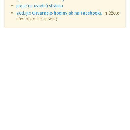
prejsť na úvodnú stránku
sledujte
Otvaracie-hodiny.sk na Facebooku
(môžete
nám aj poslať správu)