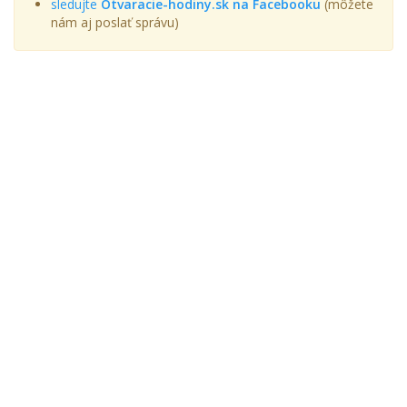
sledujte
Otvaracie-hodiny.sk na Facebooku
(môžete
nám aj poslať správu)