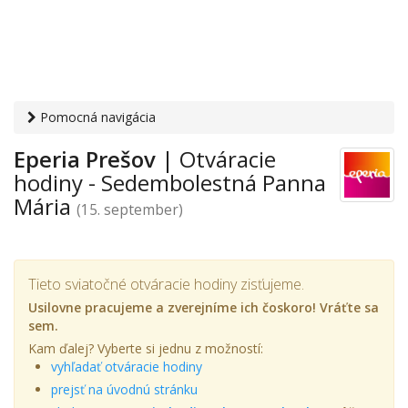
Pomocná navigácia
Otvaracie-hodiny.sk
›
Obchod
›
Obchodné domy a nákupno-
Eperia Prešov
| Otváracie
zábavné centrá
›
Sedembolestná Panna Mária
› Eperia
hodiny - Sedembolestná Panna
Prešov
Mária
(15. september)
Tieto sviatočné otváracie hodiny zisťujeme.
Usilovne pracujeme a zverejníme ich čoskoro! Vráťte sa
sem.
Kam ďalej? Vyberte si jednu z možností:
vyhľadať otváracie hodiny
prejsť na úvodnú stránku