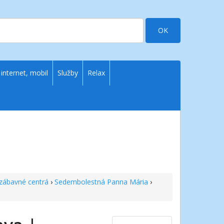
OK
 internet, mobil
Služby
Relax
zábavné centrá
›
Sedembolestná Panna Mária
›