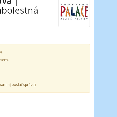
ava
|
mbolestná
e.
 sem.
ám aj poslať správu)