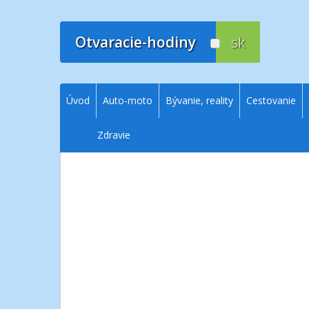
Prejsť
na
obsah
Otvaracie-hodiny
sk
Úvod
Auto-moto
Bývanie, reality
Cestovanie
Zdravie