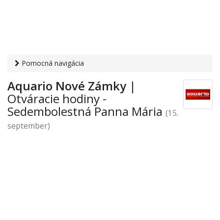
Pomocná navigácia
Otvaracie-hodiny.sk
›
Obchod
›
Obchodné domy a nákupno-
Aquario Nové Zámky
|
zábavné centrá
›
Sedembolestná Panna Mária
› Aquario
Otváracie hodiny -
Nové Zámky
Sedembolestná Panna Mária
(15.
september)