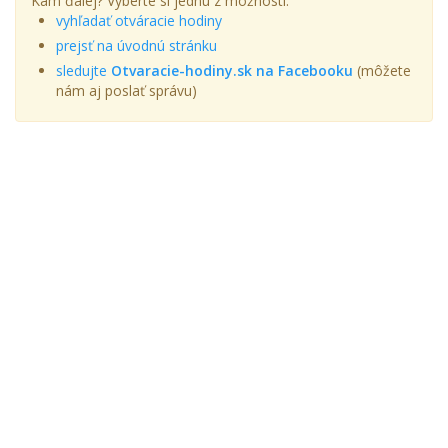
Kam ďalej? Vyberte si jednu z možností:
vyhľadať otváracie hodiny
prejsť na úvodnú stránku
sledujte
Otvaracie-hodiny.sk na Facebooku
(môžete
nám aj poslať správu)