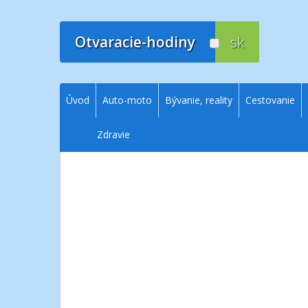
Prejsť
na
obsah
Otvaracie-hodiny
sk
Úvod
Auto-moto
Bývanie, reality
Cestovanie
Zdravie