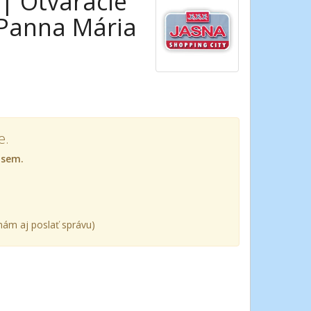
| Otváracie
 Panna Mária
e.
 sem.
ám aj poslať správu)