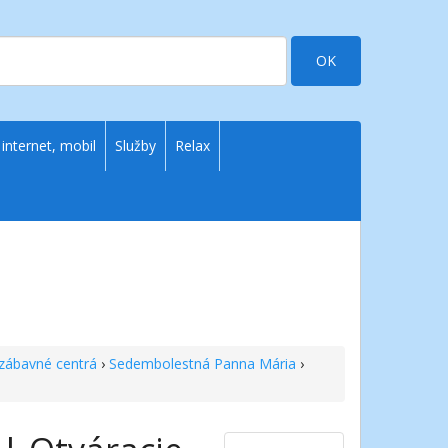
OK
 internet, mobil
Služby
Relax
zábavné centrá
›
Sedembolestná Panna Mária
›