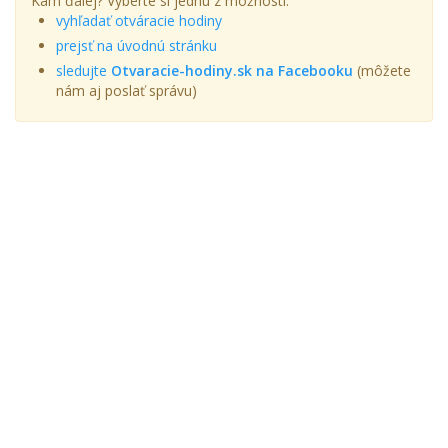
Kam ďalej? Vyberte si jednu z možností:
vyhľadať otváracie hodiny
prejsť na úvodnú stránku
sledujte
Otvaracie-hodiny.sk na Facebooku
(môžete
nám aj poslať správu)