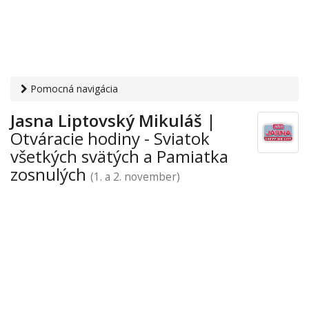
Pomocná navigácia
Otvaracie-hodiny.sk
›
Obchod
›
Obchodné domy a nákupno-
Jasna Liptovský Mikuláš
|
zábavné centrá
›
Sviatok všetkých svätých a Pamiatka
Otváracie hodiny - Sviatok
zosnulých
› Jasna Liptovský Mikuláš
všetkých svätých a Pamiatka
zosnulých
(1. a 2. november)