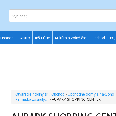
Vyhľadať
Financie
Gastro
Inštitúcie
Kultúra a voľný čas
Obchod
PC,
Otvaracie-hodiny.sk
›
Obchod
›
Obchodné domy a nákupno-
Pamiatka zosnulých
› AUPARK SHOPPING CENTER