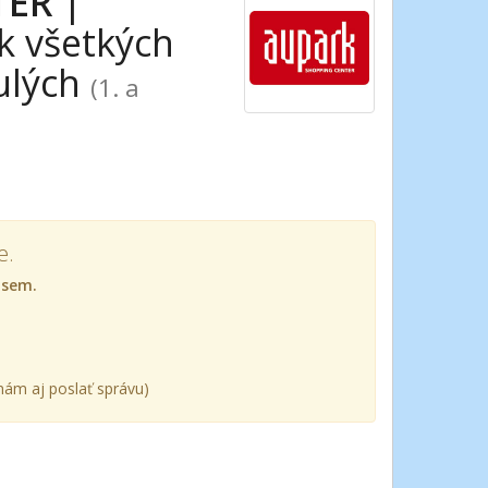
TER
|
k všetkých
ulých
(1. a
e.
 sem.
ám aj poslať správu)