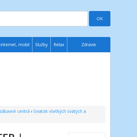
OK
 internet, mobil
Služby
Relax
Zdravie
zábavné centrá
›
Sviatok všetkých svätých a