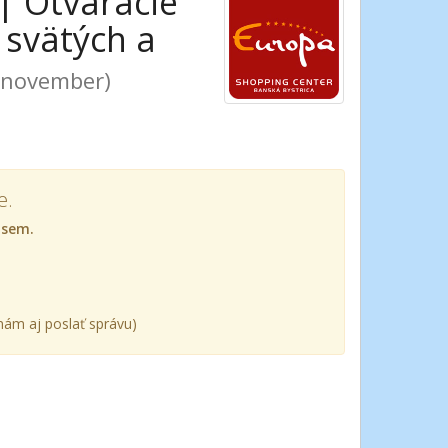
| Otváracie
 svätých a
. november)
e.
 sem.
ám aj poslať správu)