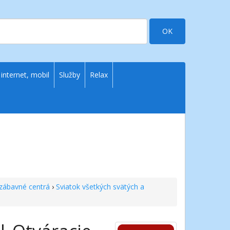
OK
 internet, mobil
Služby
Relax
zábavné centrá
›
Sviatok všetkých svätých a