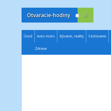
Prejsť
na
obsah
Otvaracie-hodiny
sk
Úvod
Auto-moto
Bývanie, reality
Cestovanie
Zdravie