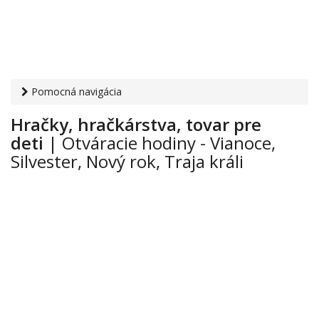
Pomocná navigácia
Otvaracie-hodiny.sk
›
Obchod
›
Hračky
› Vianoce, Silvester,
Hračky, hračkárstva, tovar pre
Nový rok, Traja králi
deti
| Otváracie hodiny - Vianoce,
Silvester, Nový rok, Traja králi