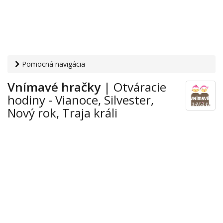
Pomocná navigácia
Otvaracie-hodiny.sk
›
Obchod
›
Hračky
›
Vianoce, Silvester,
Vnímavé hračky
| Otváracie
Nový rok, Traja králi
› Vnímavé hračky
hodiny - Vianoce, Silvester,
Nový rok, Traja králi