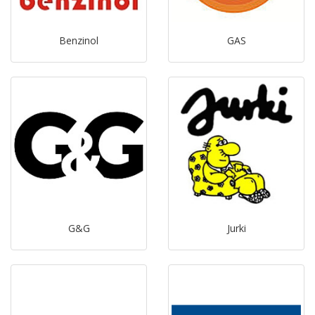
Benzinol
GAS
G&G
Jurki