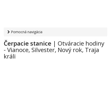
Pomocná navigácia
Otvaracie-hodiny.sk
›
Auto-moto
›
Čerpacie stanice
›
Čerpacie stanice
| Otváracie hodiny
Vianoce, Silvester, Nový rok, Traja králi
- Vianoce, Silvester, Nový rok, Traja
králi