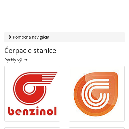
Pomocná navigácia
Otvaracie-hodiny.sk
›
Auto-moto
› Čerpacie stanice
Čerpacie stanice
Rýchly výber: