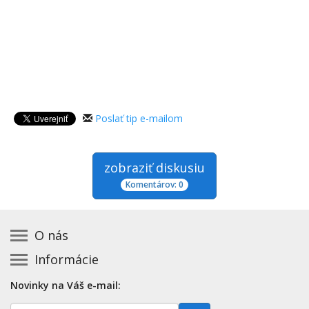
Poslať tip e-mailom
zobraziť diskusiu
Komentárov: 0
O nás
Informácie
Kontakt na prevádzkovateľa
Podmienky používania a právne informácie
Základná registrácia otváracích hodín zadarmo
Novinky na Váš e-mail:
Zásady používania cookies
Aktualizácia údajov o prevádzke
E-