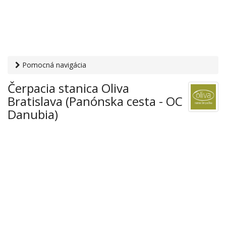
Pomocná navigácia
Otvaracie-hodiny.sk
›
Auto-moto
›
Čerpacie stanice
›
Čerpacia stanica Oliva
Čerpacia stanica Oliva Bratislava (Panónska cesta - OC
Bratislava (Panónska cesta - OC
Danubia)
Danubia)