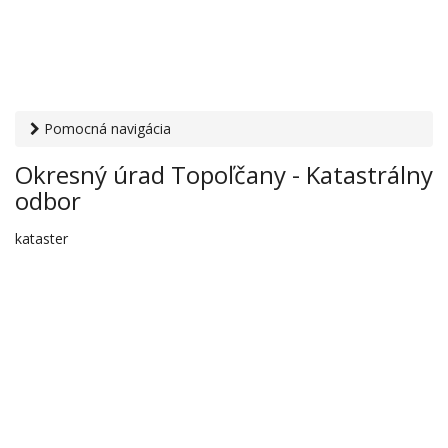
Pomocná navigácia
Otvaracie-hodiny.sk
›
Inštitúcie
›
Kataster (katastrálny
Okresný úrad Topoľčany - Katastrálny
odbor)
› Okresný úrad Topoľčany - Katastrálny odbor
odbor
kataster