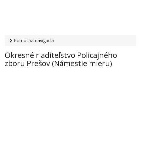
Pomocná navigácia
Otvaracie-hodiny.sk
›
Inštitúcie
›
Polícia
› Okresné
Okresné riaditeľstvo Policajného
riaditeľstvo Policajného zboru Prešov (Námestie mieru)
zboru Prešov (Námestie mieru)