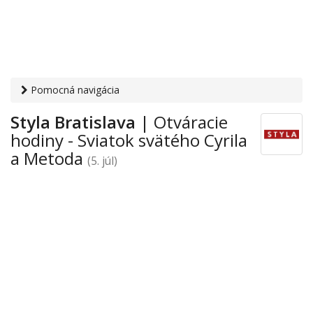
Pomocná navigácia
Otvaracie-hodiny.sk
›
Obchod
›
Obchodné domy a nákupno-
Styla Bratislava
| Otváracie
zábavné centrá
›
Sviatok svätého Cyrila a Metoda
› Styla
hodiny - Sviatok svätého Cyrila
Bratislava
a Metoda
(5. júl)