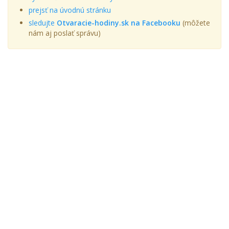
prejsť na úvodnú stránku
sledujte
Otvaracie-hodiny.sk na Facebooku
(môžete
nám aj poslať správu)