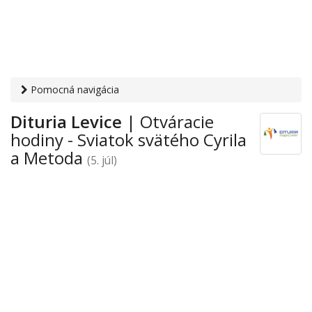
Pomocná navigácia
Otvaracie-hodiny.sk
›
Obchod
›
Obchodné domy a nákupno-
Dituria Levice
| Otváracie
zábavné centrá
›
Sviatok svätého Cyrila a Metoda
› Dituria
hodiny - Sviatok svätého Cyrila
Levice
a Metoda
(5. júl)