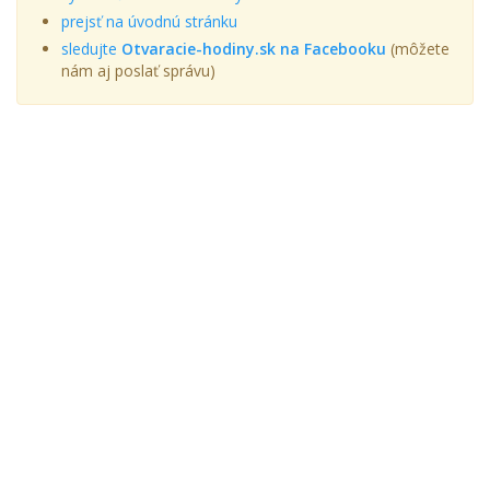
prejsť na úvodnú stránku
sledujte
Otvaracie-hodiny.sk na Facebooku
(môžete
nám aj poslať správu)