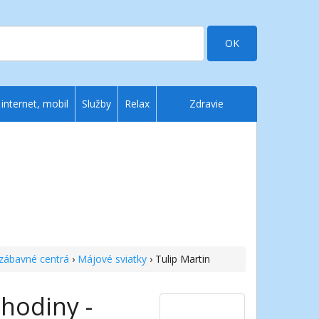
OK
 internet, mobil
Služby
Relax
Zdravie
zábavné centrá
›
Májové sviatky
› Tulip Martin
hodiny -