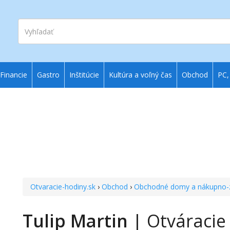
Vyhľadať
Financie
Gastro
Inštitúcie
Kultúra a voľný čas
Obchod
PC,
Otvaracie-hodiny.sk
›
Obchod
›
Obchodné domy a nákupno-
Tulip Martin
| Otváracie 