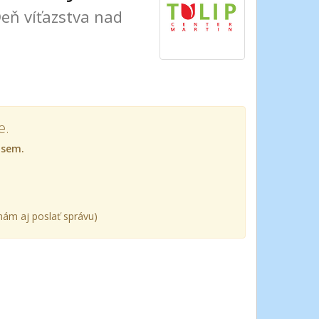
Deň víťazstva nad
e.
 sem.
ám aj poslať správu)