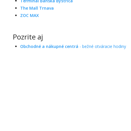
Terminal Banská Bystrica
The Mall Trnava
ZOC MAX
Pozrite aj
Obchodné a nákupné centrá
- bežné otváracie hodiny