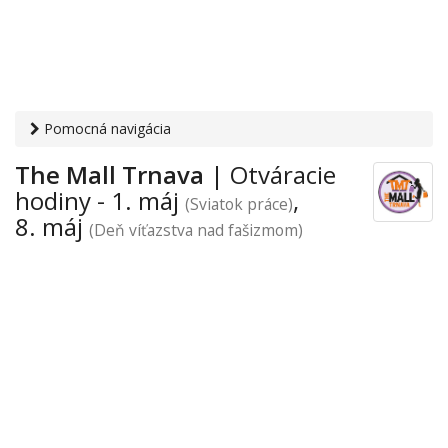
Pomocná navigácia
Otvaracie-hodiny.sk
›
Obchod
›
Obchodné domy a nákupno-
The Mall Trnava
| Otváracie
zábavné centrá
›
Májové sviatky
› The Mall Trnava
hodiny - 1. máj
,
(Sviatok práce)
8. máj
(Deň víťazstva nad fašizmom)