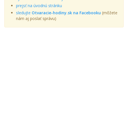
prejsť na úvodnú stránku
sledujte
Otvaracie-hodiny.sk na Facebooku
(môžete
nám aj poslať správu)