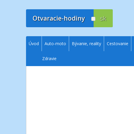
Prejsť
na
obsah
Otvaracie-hodiny
sk
Úvod
Auto-moto
Bývanie, reality
Cestovanie
Zdravie