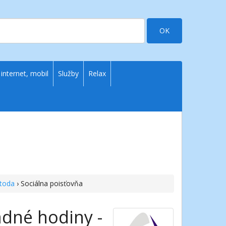
OK
 internet, mobil
Služby
Relax
etoda
› Sociálna poisťovňa
dné hodiny -