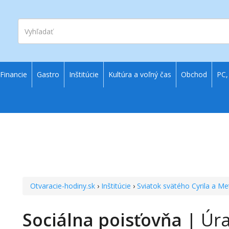
Vyhľadať
Financie
Gastro
Inštitúcie
Kultúra a voľný čas
Obchod
PC,
Otvaracie-hodiny.sk
›
Inštitúcie
›
Sviatok svätého Cyrila a M
Sociálna poisťovňa
| Úra