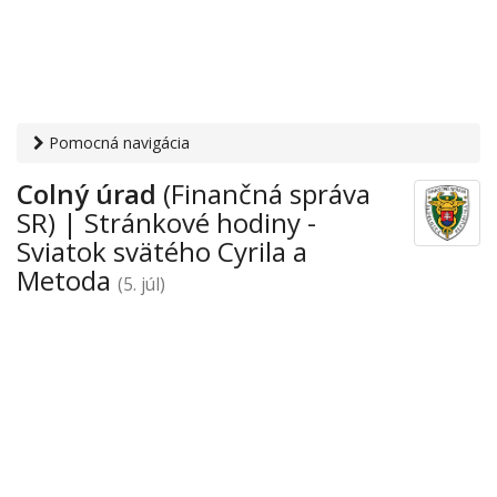
Pomocná navigácia
Otvaracie-hodiny.sk
›
Inštitúcie
›
Sviatok svätého Cyrila a
Colný úrad
(Finančná správa
Metoda
› Colný úrad
SR) | Stránkové hodiny -
Sviatok svätého Cyrila a
Metoda
(5. júl)