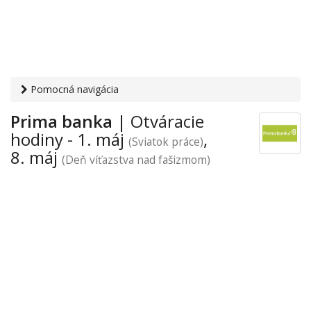
Pomocná navigácia
Otvaracie-hodiny.sk
›
Financie
›
Banky a sporiteľne
›
Májové
Prima banka
| Otváracie
sviatky
› Prima banka
hodiny - 1. máj
,
(Sviatok práce)
8. máj
(Deň víťazstva nad fašizmom)