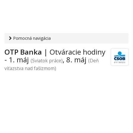
Pomocná navigácia
Otvaracie-hodiny.sk
›
Financie
›
Banky a sporiteľne
›
Májové
OTP Banka
| Otváracie hodiny
sviatky
› OTP Banka
- 1. máj
, 8. máj
(Sviatok práce)
(Deň
víťazstva nad fašizmom)