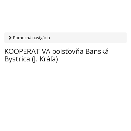
Pomocná navigácia
Otvaracie-hodiny.sk
›
Financie
›
Poisťovne
› KOOPERATIVA
KOOPERATIVA poisťovňa Banská
poisťovňa Banská Bystrica (J. Kráľa)
Bystrica (J. Kráľa)