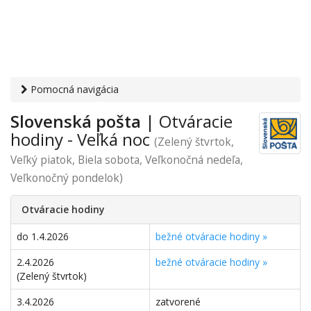
Pomocná navigácia
Otvaracie-hodiny.sk
›
Služby
›
Poštové a doručovateľské
Slovenská pošta
| Otváracie
služby
›
Pošty
› Veľká noc
hodiny - Veľká noc
(Zelený štvrtok,
Veľký piatok, Biela sobota, Veľkonočná nedeľa,
Veľkonočný pondelok)
Otváracie hodiny
do 1.4.2026
bežné otváracie hodiny »
2.4.2026
bežné otváracie hodiny »
(Zelený štvrtok)
3.4.2026
zatvorené