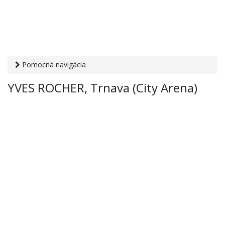
Pomocná navigácia
Otvaracie-hodiny.sk
›
Obchod
›
Drogéria, kozmetika a
YVES ROCHER, Trnava (City Arena)
čistiace prostriedky
› YVES ROCHER, Trnava (City Arena)